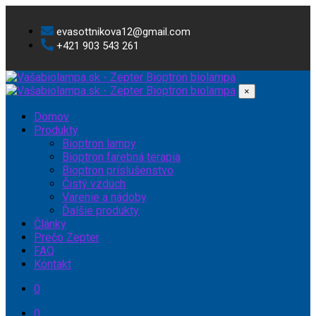
evasottnikova12@gmail.com
+421 903 543 261
×
Domov
Produkty
Bioptron lampy
Bioptron farebná terapia
Bioptron príslušenstvo
Čistý vzduch
Varenie a nádoby
Ďalšie produkty
Články
Prečo Zepter
FAQ
Kontakt
0
0