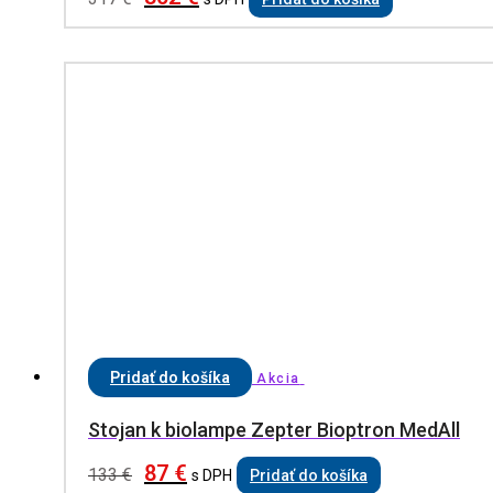
Pridať do košíka
Akcia
Stojan k biolampe Zepter Bioptron MedAll
87
€
133
€
s DPH
Pridať do košíka