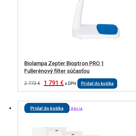
Biolampa Zepter Bioptron PRO 1
Fullerénový filter súčasťou
1 791
€
2 773
€
s DPH
Pridať do košíka
Pridať do košíka
Akcia