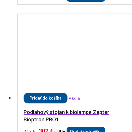
Pridať do košíka
Akcia
Podlahový stojan k biolampe Zepter
Bioptron PRO1
302
€
317
€
s DPH
Pridať do košíka