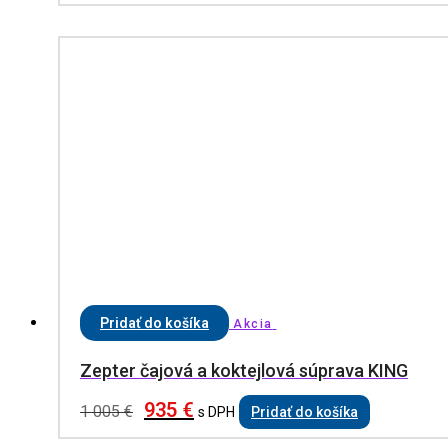
Pridať do košíka
Akcia
Zepter čajová a koktejlová súprava KING
935
€
1 005
€
s DPH
Pridať do košíka