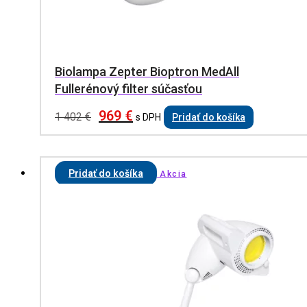
Biolampa Zepter Bioptron MedAll
Fullerénový filter súčasťou
969
€
1 402
€
s DPH
Pridať do košíka
Pridať do košíka
Akcia