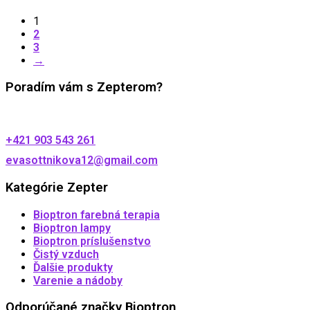
1
2
3
→
Poradím vám s Zepterom?
+421 903 543 261
evasottnikova12@gmail.com
Kategórie Zepter
Bioptron farebná terapia
Bioptron lampy
Bioptron príslušenstvo
Čistý vzduch
Ďalšie produkty
Varenie a nádoby
Odporúčané značky Bioptron