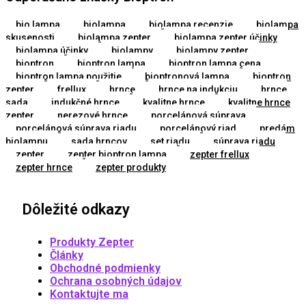
bio lampa
biolampa
biolampa recenzie
biolampa
skusenosti
biolampa zepter
biolampa zepter účinky
biolampa účinky
biolampy
biolampy zepter
bioptron
bioptron lampa
bioptron lampa cena
bioptron lampa použitie
bioptronová lampa
bioptron
zepter
frellux
hrnce
hrnce na indukciu
hrnce
sada
indukčné hrnce
kvalitne hrnce
kvalitne hrnce
zepter
nerezové hrnce
porcelánová súprava
porcelánová súprava riadu
porcelánový riad
predám
biolampu
sada hrncov
set riadu
súprava riadu
zepter
zepter bioptron lampa
zepter frellux
zepter hrnce
zepter produkty
Dôležité odkazy
Produkty Zepter
Články
Obchodné podmienky
Ochrana osobných údajov
Kontaktujte ma