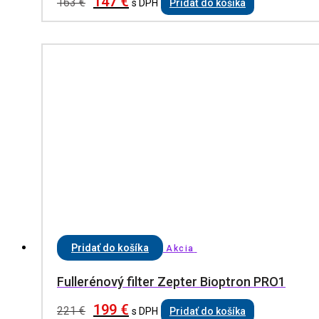
147
€
163
€
s DPH
Pridať do košíka
Pridať do košíka
Akcia
Fullerénový filter Zepter Bioptron PRO1
199
€
221
€
s DPH
Pridať do košíka