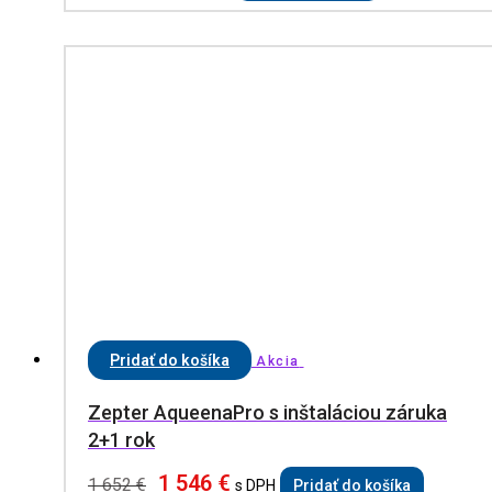
Pridať do košíka
Akcia
Zepter AqueenaPro s inštaláciou záruka
2+1 rok
1 546
€
1 652
€
s DPH
Pridať do košíka