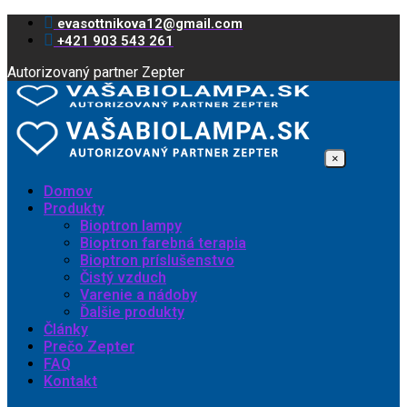
evasottnikova12@gmail.com
+421 903 543 261
Autorizovaný partner Zepter
×
Domov
Produkty
Bioptron lampy
Bioptron farebná terapia
Bioptron príslušenstvo
Čistý vzduch
Varenie a nádoby
Ďalšie produkty
Články
Prečo Zepter
FAQ
Kontakt