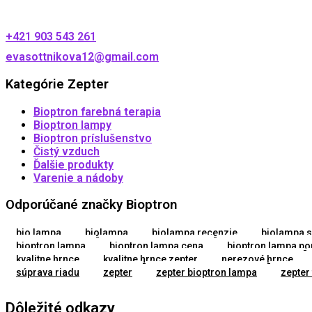
+421 903 543 261
evasottnikova12@gmail.com
Kategórie Zepter
Bioptron farebná terapia
Bioptron lampy
Bioptron príslušenstvo
Čistý vzduch
Ďalšie produkty
Varenie a nádoby
Odporúčané značky Bioptron
bio lampa
biolampa
biolampa recenzie
biolampa s
bioptron lampa
bioptron lampa cena
bioptron lampa pou
kvalitne hrnce
kvalitne hrnce zepter
nerezové hrnce
súprava riadu
zepter
zepter bioptron lampa
zepter 
Dôležité odkazy