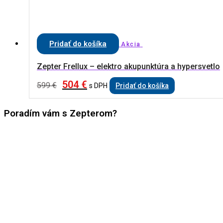
Pridať do košíka
Akcia
Zepter Frellux – elektro akupunktúra a hypersvetlo
504
€
599
€
s DPH
Pridať do košíka
Poradím vám s Zepterom?