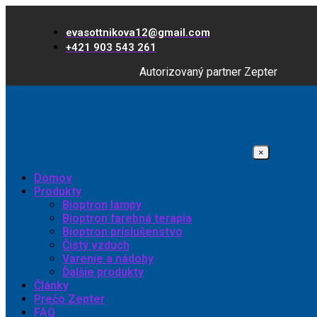
evasottnikova12@gmail.com
+421 903 543 261
Autorizovaný partner Zepter
×
Domov
Produkty
Bioptron lampy
Bioptron farebná terapia
Bioptron príslušenstvo
Čistý vzduch
Varenie a nádoby
Ďalšie produkty
Články
Prečo Zepter
FAQ