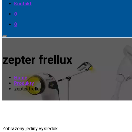
Kontakt
0
0
zepter frellux
Home
Produkty
zepter frellux
Zobrazený jediný výsledok