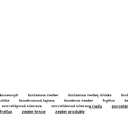
kusenosti
biolampa zepter
biolampa zepter účinky
bio
žitie
bioptronová lampa
bioptron zepter
frellux
h
porcelánová súprava
porcelánová súprava riadu
porcelán
frellux
zepter hrnce
zepter produkty