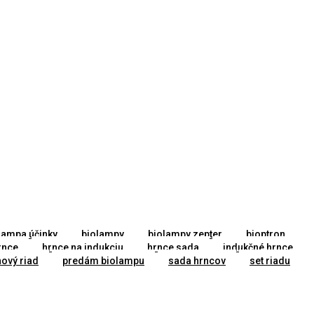
lampa účinky
biolampy
biolampy zepter
bioptron
rnce
hrnce na indukciu
hrnce sada
indukčné hrnce
ový riad
predám biolampu
sada hrncov
set riadu