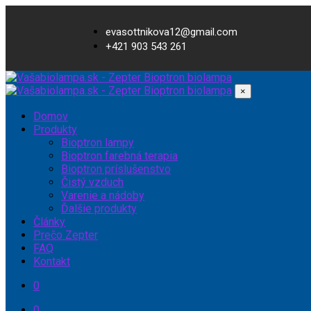
evasottnikova12@gmail.com
+421 903 543 261
×
Domov
Produkty
Bioptron lampy
Bioptron farebná terapia
Bioptron príslušenstvo
Čistý vzduch
Varenie a nádoby
Ďalšie produkty
Články
Prečo Zepter
FAQ
Kontakt
0
0