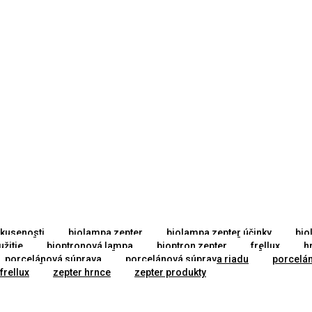
kusenosti
biolampa zepter
biolampa zepter účinky
bio
žitie
bioptronová lampa
bioptron zepter
frellux
h
porcelánová súprava
porcelánová súprava riadu
porcelán
frellux
zepter hrnce
zepter produkty