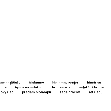
lampa účinky
biolampy
biolampy zepter
bioptron
rnce
hrnce na indukciu
hrnce sada
indukčné hrnce
ový riad
predám biolampu
sada hrncov
set riadu