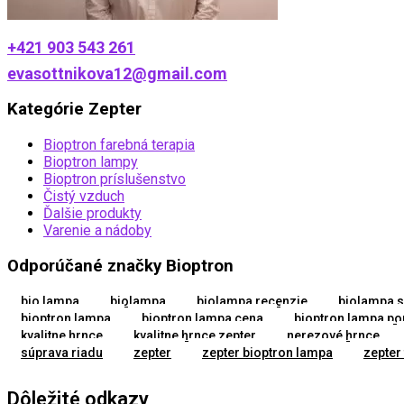
+421 903 543 261
evasottnikova12@gmail.com
Kategórie Zepter
Bioptron farebná terapia
Bioptron lampy
Bioptron príslušenstvo
Čistý vzduch
Ďalšie produkty
Varenie a nádoby
Odporúčané značky Bioptron
bio lampa
biolampa
biolampa recenzie
biolampa s
bioptron lampa
bioptron lampa cena
bioptron lampa pou
kvalitne hrnce
kvalitne hrnce zepter
nerezové hrnce
súprava riadu
zepter
zepter bioptron lampa
zepter 
Dôležité odkazy