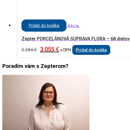
Pridať do košíka
Akcia
Zepter PORCELÁNOVÁ SÚPRAVA FLORA – 68 dielov
3 055
€
3 284
€
s DPH
Pridať do košíka
Poradím vám s Zepterom?