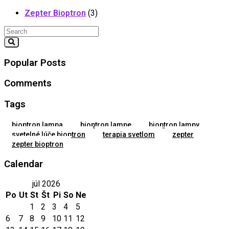
Zepter Bioptron
(3)
Popular Posts
Comments
Tags
bioptron lampa
bioptron lampe
bioptron lampy
svetelné lúče bioptron
terapia svetlom
zepter
zepter bioptron
Calendar
júl 2026
Po
Ut
St
Št
Pi
So
Ne
1
2
3
4
5
6
7
8
9
10
11
12