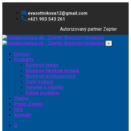
evasottnikova12@gmail.com
+421 903 543 261
Autorizovaný partner Zepter
×
Domov
Produkty
Bioptron lampy
Bioptron farebná terapia
Bioptron príslušenstvo
Čistý vzduch
Varenie a nádoby
Ďalšie produkty
Články
Prečo Zepter
FAQ
Kontakt
0