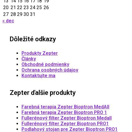
13
14
15
16
17
18
19
20
21
22
23
24
25
26
27
28
29
30
31
« dec
Dôležité odkazy
Produkty Zepter
Články
Obchodné podmienky
Ochrana osobných údajov
Kontaktujte ma
Zepter ďalšie produkty
Farebná terapia Zepter Bioptron MedAll
Farebná terapia Zepter Bioptron PRO 1
Fullerénový filter Zepter Bioptron Medall
Fullerénový filter Zepter Bioptron PRO1
Podlahový stojan pre Zepter Bioptron PRO1