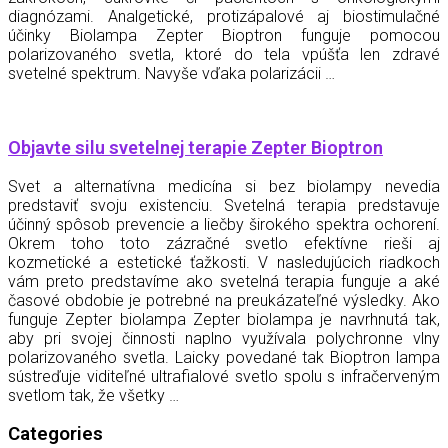
diagnózami. Analgetické, protizápalové aj biostimulačné
účinky Biolampa Zepter Bioptron funguje pomocou
polarizovaného svetla, ktoré do tela vpúšťa len zdravé
svetelné spektrum. Navyše vďaka polarizácii …
Objavte silu svetelnej terapie Zepter Bioptron
Svet a alternatívna medicína si bez biolampy nevedia
predstaviť svoju existenciu. Svetelná terapia predstavuje
účinný spôsob prevencie a liečby širokého spektra ochorení.
Okrem toho toto zázračné svetlo efektívne rieši aj
kozmetické a estetické ťažkosti. V nasledujúcich riadkoch
vám preto predstavíme ako svetelná terapia funguje a aké
časové obdobie je potrebné na preukázateľné výsledky. Ako
funguje Zepter biolampa Zepter biolampa je navrhnutá tak,
aby pri svojej činnosti naplno využívala polychronne vlny
polarizovaného svetla. Laicky povedané tak Bioptron lampa
sústreďuje viditeľné ultrafialové svetlo spolu s infračerveným
svetlom tak, že všetky …
Categories