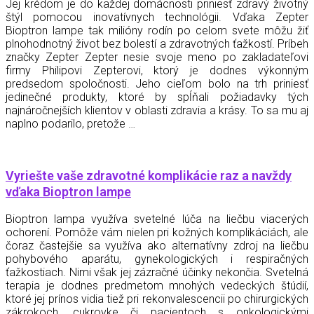
Jej krédom je do každej domácnosti priniesť zdravý životný
štýl pomocou inovatívnych technológii. Vďaka Zepter
Bioptron lampe tak milióny rodín po celom svete môžu žiť
plnohodnotný život bez bolestí a zdravotných ťažkostí. Príbeh
značky Zepter Zepter nesie svoje meno po zakladateľovi
firmy Philipovi Zepterovi, ktorý je dodnes výkonným
predsedom spoločnosti. Jeho cieľom bolo na trh priniesť
jedinečné produkty, ktoré by spĺňali požiadavky tých
najnáročnejších klientov v oblasti zdravia a krásy. To sa mu aj
naplno podarilo, pretože …
Vyriešte vaše zdravotné komplikácie raz a navždy
vďaka Bioptron lampe
Bioptron lampa využíva svetelné lúča na liečbu viacerých
ochorení. Pomôže vám nielen pri kožných komplikáciách, ale
čoraz častejšie sa využíva ako alternatívny zdroj na liečbu
pohybového aparátu, gynekologických i respiračných
ťažkostiach. Nimi však jej zázračné účinky nekončia. Svetelná
terapia je dodnes predmetom mnohých vedeckých štúdií,
ktoré jej prínos vidia tiež pri rekonvalescencii po chirurgických
zákrokoch, cukrovke či pacientoch s onkologickými